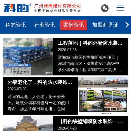


科的资讯
行业资讯
案例资讯
加盟商见证
工程落地｜科的外墙防水装饰一体化涂料进驻深圳市第二高级中学，守护校园外立面！
2026-07-28
滨海城市校园外墙翻新标杆项目｜
深圳市南山区・深圳市第二高级中
学外墙修缮工程 深圳市第二高级中
学坐落于南山区，是深圳市教育局
直属...
外墙老化了，科的防水装饰一体化来翻新！
2026-07-28
时间的流逝，人会老，房子会变
旧。建筑外墙材料也有一定的使用
寿命，加之常年日晒雨淋，在同样
的时间下，外墙的老化速度要比内
墙快得多。 中国房地产...
【科的铁壁铜墙防水装饰一体化】黎平县人民检察院工程案例
2026-07-28