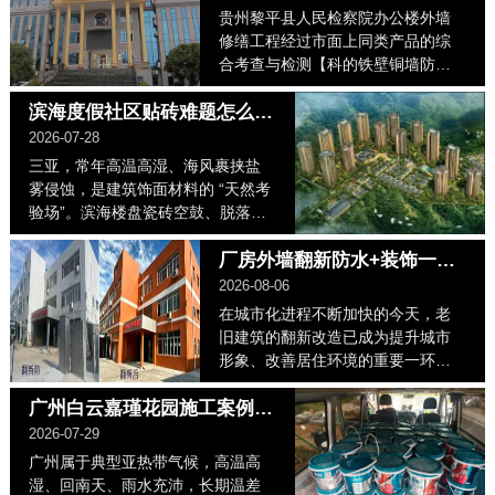
贵州黎平县人民检察院办公楼外墙
修缮工程经过市面上同类产品的综
合考查与检测【科的铁壁铜墙防水
装饰一体化】以优异的品质效果与
品牌口碑获得项目负责领导一致的
滨海度假社区贴砖难题怎么破？科的瓷砖粘结剂落地三亚鸿坤山海墅
认可与赞赏...
2026-07-28
三亚，常年高温高湿、海风裹挟盐
雾侵蚀，是建筑饰面材料的 “天然考
验场”。滨海楼盘瓷砖空鼓、脱落、
返碱，一直是精装、翻新工程的高
发痛点。 ...
厂房外墙翻新防水+装饰一步到位，科的外墙防水装饰一体化涂料，开启旧楼外墙翻新新篇章！
2026-08-06
在城市化进程不断加快的今天，老
旧建筑的翻新改造已成为提升城市
形象、改善居住环境的重要一环。
尤其是厂房等工业建筑，其外墙长
期暴露于自然环境中，饱受风吹雨
广州白云嘉瑾花园施工案例｜科的空鼓修复胶微创解决瓷砖空鼓难题
打，不仅影...
2026-07-29
广州属于典型亚热带气候，高温高
湿、回南天、雨水充沛，长期温差