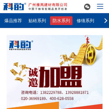


爆品推荐
贴砖系列
防水系列
修缮系列