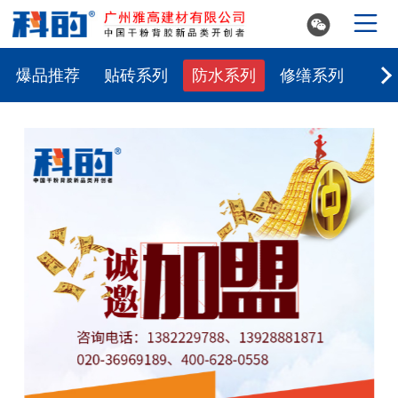


爆品推荐
贴砖系列
防水系列
修缮系列