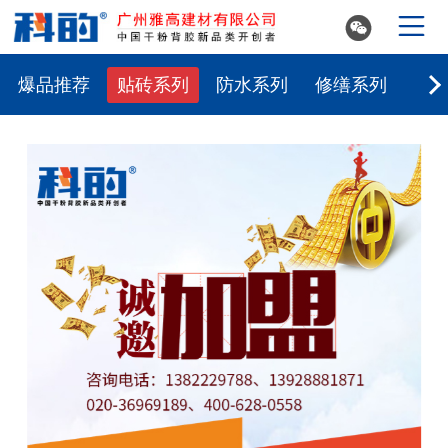


爆品推荐
贴砖系列
防水系列
修缮系列