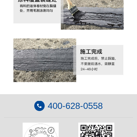
400-628-0558
