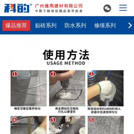


爆品推荐
贴砖系列
防水系列
修缮系列