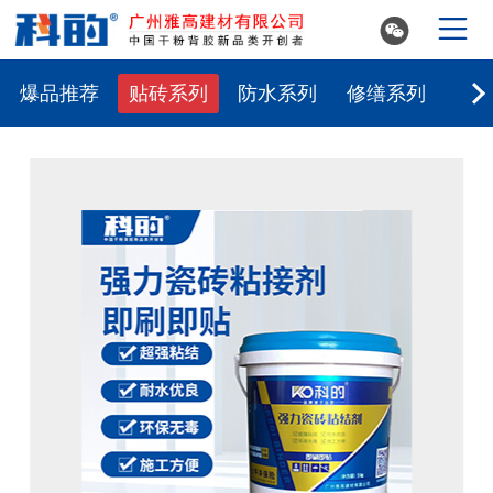


爆品推荐
贴砖系列
防水系列
修缮系列