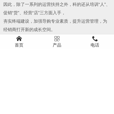
因此，除了一系列的运营扶持之外，科的还从培训“人”、
促销“货”、经营“店”三方面入手，
夯实终端建设，加强导购专业素质，提升运营管理，为
经销商打开新的成长空间。



首页
产品
电话
6S WHOLE PROCESS STANDARDIZED MANAGEMENT
灵活合作模式
不设过高门槛，可根据资源选择经销、工程合作、门店
分销多种模式；库存政策人性化，降低前期投入风险